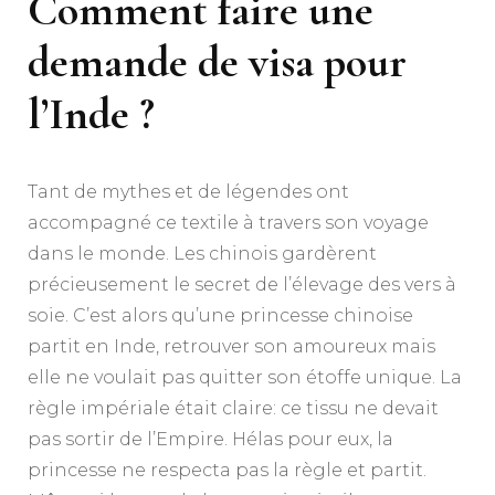
Comment faire une
demande de visa pour
l’Inde ?
Tant de mythes et de légendes ont
accompagné ce textile à travers son voyage
dans le monde. Les chinois gardèrent
précieusement le secret de l’élevage des vers à
soie.
C’est alors qu’une princesse chinoise
partit en Inde, retrouver son amoureux mais
elle ne voulait pas quitter son étoffe unique. La
règle impériale était claire: ce tissu ne devait
pas sortir de l’Empire. Hélas pour eux, la
princesse ne respecta pas la règle et partit.